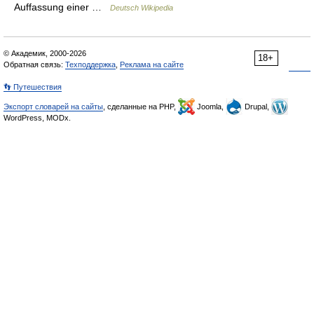
Auffassung einer …
Deutsch Wikipedia
© Академик, 2000-2026
18+
Обратная связь:
Техподдержка
,
Реклама на сайте
👣 Путешествия
Экспорт словарей на сайты
, сделанные на PHP,
Joomla,
Drupal,
WordPress, MODx.