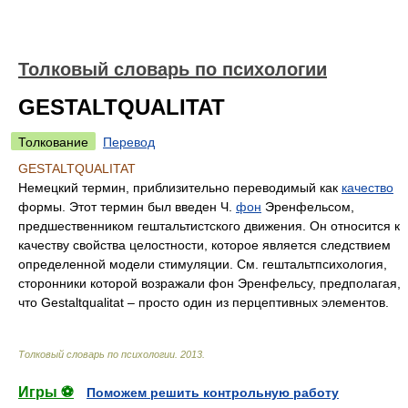
Толковый словарь по психологии
GESTALTQUALITAT
Толкование
Перевод
GESTALTQUALITAT
Немецкий термин, приблизительно переводимый как
качество
формы. Этот термин был введен Ч.
фон
Эренфельсом,
предшественником гештальтистского движения. Он относится к
качеству свойства целостности, которое является следствием
определенной модели стимуляции. См. гештальтпсихология,
сторонники которой возражали фон Эренфельсу, предполагая,
что Gestaltqualitat – просто один из перцептивных элементов.
Толковый словарь по психологии
.
2013
.
Игры ⚽
Поможем решить контрольную работу